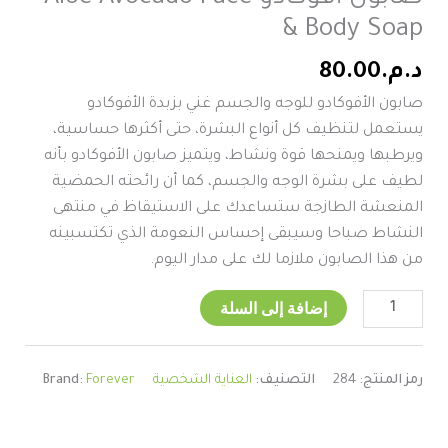
& Body Soap
د.م.
80.00
صابون الأفوكادو للوجه والجسم غني بزبدة الأفوكادو
يستعمل لتنظيف كل أنواع البشرة، حتى أكثرها حساسية،
ويرطبها ويمنحها قوة ونشاط، ويتميز صابون الأفوكادو بأنه
لطيف على بشرة الوجه والجسم، كما أن رائحته الحمضية
المنعشة الطازجة ستساعدك على الاستيقاظ في منتهى
النشاط صباحا وسيبقى إحساس النعومة الذي تكتسبينه
من هذا الصابون ملازما لك على مدار اليوم.
إضافة إلى السلة
رمز المنتج:
284
التصنيف:
العناية الشخصية
Forever
Brand: