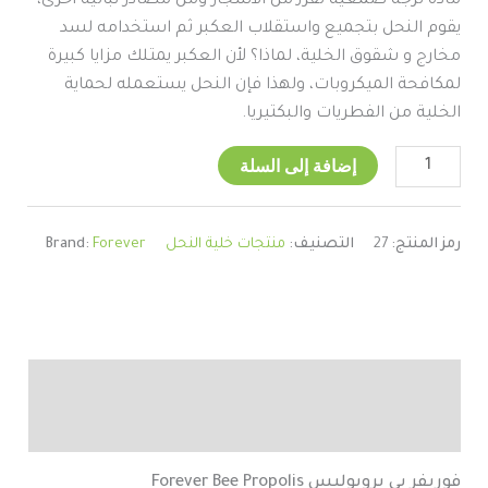
مادة لزجة صمغية تفرز من الأشجار ومن مصادر نباتية أخرى،
يقوم النحل بتجميع واستقلاب العكبر ثم استخدامه لسد
مخارج و شقوق الخلية، لماذا؟ لأن العكبر يمتلك مزايا كبيرة
لمكافحة الميكروبات، ولهذا فإن النحل يستعمله لحماية
الخلية من الفطريات والبكتيريا.
إضافة إلى السلة
رمز المنتج:
27
التصنيف:
منتجات خلية النحل
Forever
Brand:
الوصف
مراجعات (0)
فوريفر بي بروبوليس Forever Bee Propolis