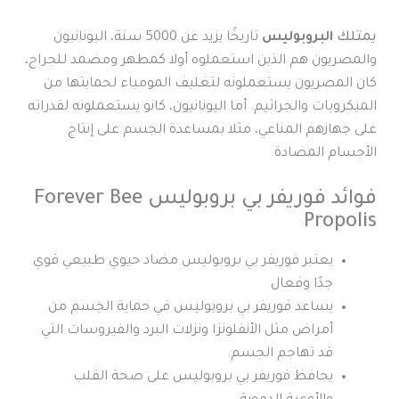
يمتلك
البروبوليس
تاريخًا يزيد عن 5000 سنة
،
اليونانيون
والمصريون هم الذين استعملوه أولا كمطهر ومضمد للجراح
،
كان المصريون يستعملونه لتغليف المومياء لحمايتها من
الميكروبات والجراثيم. أما اليونانيون، كانو يستعملونه لقدراته
على جهازهم المناعي، مثلا بمساعدة الجسم على إنتاج
الأجسام المضادة.
فوائد فوريفر بي بروبوليس Forever Bee
Propolis
يعتبر فوريفر بي بروبوليس
مضاد حيوي طبيعي قوي
جدًا وفعال
يساعد
فوريفر بي بروبوليس
في حماية الجسم من
أمراض مثل الأنفلونزا و
نزلات البرد والفيروسات
التي
قد تهاجم الجسم.
يحافظ
فوريفر بي بروبوليس
على صحة القلب