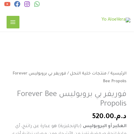
خطي
ى
لمحتوى
كمية
فوريفر
بي
الرئيسية
/
منتجات خلية النحل
/ فوريفر بي بروبوليس Forever
بروبوليس
Bee Propolis
Forever
فوريفر بي بروبوليس Forever Bee
Bee
Propolis
Propolis
د.م.
520.00
العكبر أو البروبوليس
(بالإنجليزية) هو عبارة عن راتنج، أي