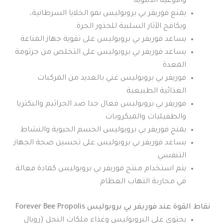
والأوعية الدموية
يمنع
فوريفر بي بروبوليس
نمو الخلايا السرطانية،
ويكافح الآثار السلبية للجذور الحرة.
يساعد
فوريفر بي بروبوليس على
تقوية جهاز المناعة
يساعد
فوريفر بي بروبوليس
على التخلص من جرثومة
المعدة
فوريفر بي بروبوليس
غني بالعديد من المركبات
الغذائية الطبيعية
فوريفر بي بروبوليس
فعال جدا ضد الجراثيم والبكتريا
والطفيليات والميكروبات
يمنح
فوريفر بي بروبوليس
الجسم الحيوية والنشاط
يساعد
فوريفر بي بروبوليس
على تحسين صحة الجهاز
التنفسي.
يتم استخدام منتج فوريفر بي بروبوليس كمادة فعالة
في محاربة التهاب العظام.
نقاط القوة عند فوريفر بي بروبوليس Forever Bee Propolis
يحتوي على البروبوليس وغذاء ملكات النحل (رويال