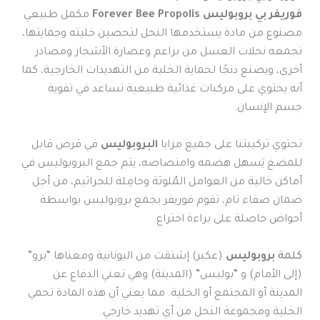
فوريفر بي بروبوليس Forever Bee Propolis
مكمل طبيعي
مصنوع من مادة يستخدمها النحل لتحصين خليته وحمايتها
،
تجمعه نحلات العسل من براعم وعصارة الأشجار ومصادر
أخرى
،
ويصنع دنجًا لحماية الخلية من التهديدات الخارجية
،
كما
أنه يحتوي على مركبات غذائية طبيعية تساعد في تقوية
جسم الإنسان.
تحتوي تركيبتنا على جميع مزايا
البروبوليس
في قرص قابل
للمضغ يَسهل هضمه وامتصاصه،
يتم جمع البروبوليس في
أماكن خالية من العوامل المُلوثة وحامِلة للجراثيم، من أجل
ضمان صفاء تام، تقوم فوريفر بجمع بروبوليس بواسطة
أحواض حاصلة على براءة اختراع.
كلمة
بروبوليس
(عكبر) إشتقت من اليونانية ومعناها “برو”
(إلى الأمام) و “بوليس” (المدينة) وهي تعني الدفاع عن
المدينة أو المجتمع أو الخلية. مما يعني أن هذه المادة تحمي
الخلية ومجموعة النحل من أي تهديد خارجي.