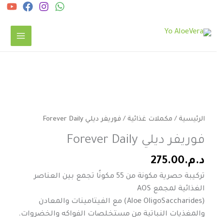
خطي
ى
لمحتوى
كمية
فوريفر
ديلي
الرئيسية
/
مكملات غذائية
/ فوريفر ديلي Forever Daily
Forever
فوريفر ديلي Forever Daily
Daily
د.م.
275.00
تركيبة حصرية مكونة من 55 مكونًا تجمع بين العناصر
الغذائية لمجمع AOS
(Aloe OligoSaccharides) مع الفيتامينات والمعادن
والمغذيات النباتية من مستخلصات الفواكه والخضروات.