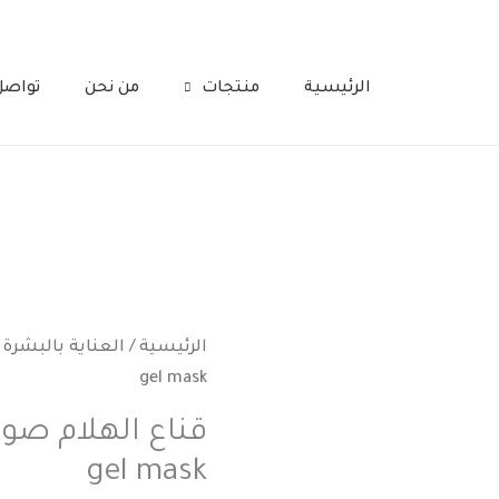
الرئيسية
منتجات
من نحن
تواصل
كمية
الرئيسية
/
العناية بالبشرة
قناع
gel mask
الهلام
صونيا
gel mask
Sonya