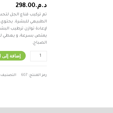
refining
د.م.
298.00
gel
تم تركيب قناع الجل لتحس
mask
الطبيعي للبشرة. يحتوي 
لإعادة توازن ترطيب البش
يمتص بسرعة، و يعطي لل
الصباح.
إضافة إلى ا
رمز المنتج:
607
التصنيف: